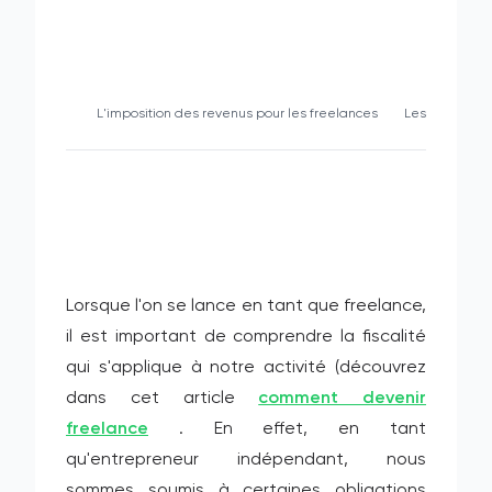
L'imposition des revenus pour les freelances
Les régimes f
Lorsque l'on se lance en tant que freelance,
il est important de comprendre la fiscalité
qui s'applique à notre activité (découvrez
dans cet article
comment devenir
freelance
. En effet, en tant
qu'entrepreneur indépendant, nous
sommes soumis à certaines obligations